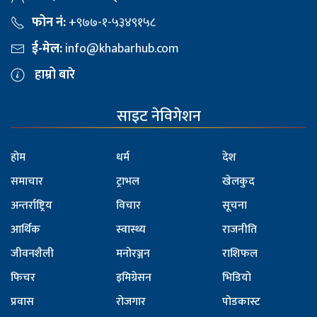
फोन नं:
+९७७-१-५३४९१५८
ई-मेल:
info@khabarhub.com
हाम्रो बारे
साइट नेविगेशन
होम
धर्म
देश
समाचार
ट्राभल
खेलकुद
अन्तर्राष्ट्रिय
विचार
सूचना
आर्थिक
स्वास्थ्य
राजनीति
जीवनशैली
मनोरञ्जन
राशिफल
फिचर
इमिग्रेसन
भिडियो
प्रवास
रोजगार
पोडकास्ट