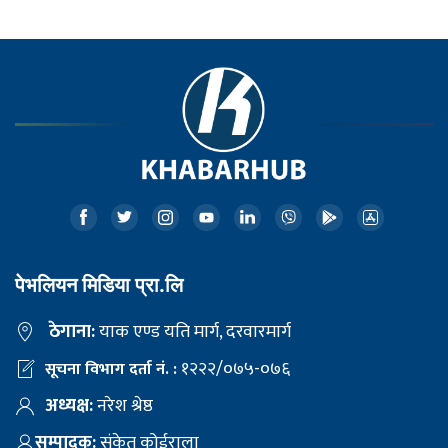
पेभलियन मिडिया प्रा.लि
ठेगाना:
याक एण्ड यति मार्ग, दरवारमार्ग
१२२२/०७५-०७६
सूचना विभाग दर्ता नं. :
अध्यक्ष:
नरेश श्रेष्ठ
सम्पादक:
संकेत कोईराला