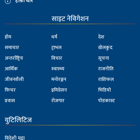
हाम्रो बारे
साइट नेविगेशन
होम
धर्म
देश
समाचार
ट्राभल
खेलकुद
अन्तर्राष्ट्रिय
विचार
सूचना
आर्थिक
स्वास्थ्य
राजनीति
जीवनशैली
मनोरञ्जन
राशिफल
फिचर
इमिग्रेसन
भिडियो
प्रवास
रोजगार
पोडकास्ट
युटिलिटिज
विदेशी मुद्रा