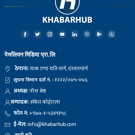
पेभलियन मिडिया प्रा.लि
ठेगाना:
याक एण्ड यति मार्ग, दरवारमार्ग
१२२२/०७५-०७६
सूचना विभाग दर्ता नं. :
अध्यक्ष:
नरेश श्रेष्ठ
सम्पादक:
संकेत कोईराला
फोन नं:
+९७७-१-५३४९१५८
ई-मेल:
info@khabarhub.com