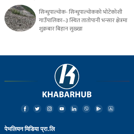
सिन्धुपाल्चोक- सिन्धुपाल्चोकको भोटेकोशी
गाउँपालिका–३ स्थित तातोपानी भन्सार क्षेत्रमा
शुक्रबार बिहान सुख्खा
पेभलियन मिडिया प्रा.लि