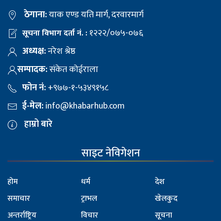
ठेगाना:
याक एण्ड यति मार्ग, दरवारमार्ग
१२२२/०७५-०७६
सूचना विभाग दर्ता नं. :
अध्यक्ष:
नरेश श्रेष्ठ
सम्पादक:
संकेत कोईराला
फोन नं:
+९७७-१-५३४९१५८
ई-मेल:
info@khabarhub.com
हाम्रो बारे
साइट नेविगेशन
होम
धर्म
देश
समाचार
ट्राभल
खेलकुद
अन्तर्राष्ट्रिय
विचार
सूचना