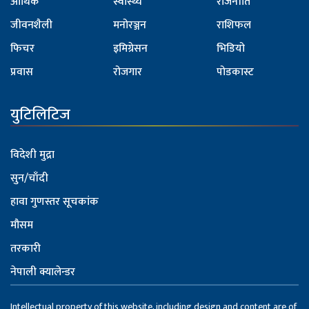
आर्थिक
स्वास्थ्य
राजनीति
जीवनशैली
मनोरञ्जन
राशिफल
फिचर
इमिग्रेसन
भिडियो
प्रवास
रोजगार
पोडकास्ट
युटिलिटिज
विदेशी मुद्रा
सुन/चाँदी
हावा गुणस्तर सूचकांक
मौसम
तरकारी
नेपाली क्यालेन्डर
Intellectual property of this website, including design and content are of