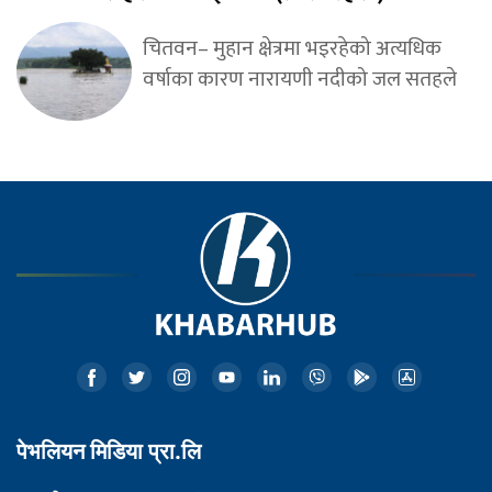
चितवन– मुहान क्षेत्रमा भइरहेको अत्यधिक
वर्षाका कारण नारायणी नदीको जल सतहले
पेभलियन मिडिया प्रा.लि