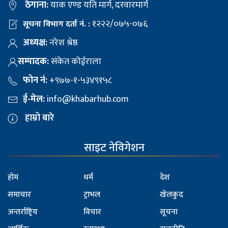
ठेगाना:
याक एण्ड यति मार्ग, दरवारमार्ग
१२२२/०७५-०७६
सूचना विभाग दर्ता नं. :
अध्यक्ष:
नरेश श्रेष्ठ
सम्पादक:
संकेत कोईराला
फोन नं:
+९७७-१-५३४९१५८
ई-मेल:
info@khabarhub.com
हाम्रो बारे
साइट नेविगेशन
होम
धर्म
देश
समाचार
ट्राभल
खेलकुद
अन्तर्राष्ट्रिय
विचार
सूचना