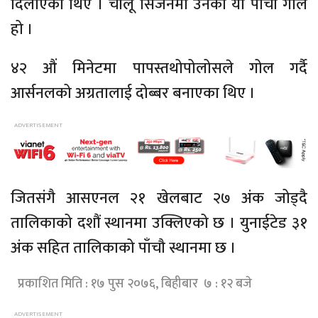
दिलाएका थिए । चालू सिजनमा उनको यो पाँचौ गोल
हो ।
४२ औं मिनेटमा पापस्तथोपोलोसले गोल गर्दै
आर्सनलको अग्रतालाई दोब्बर बनाएका थिए ।
जितसंगै आसएनल २१ खेलबाट २७ अंक जोड्दै
तालिकाको दशौं स्थानमा उक्लिएको छ । युनाईटेड ३१
अंक सहित तालिकाको पाँचौ स्थानमा छ ।
प्रकाशित मिति : १७ पुस २०७६, बिहीबार ७ : १२ बजे