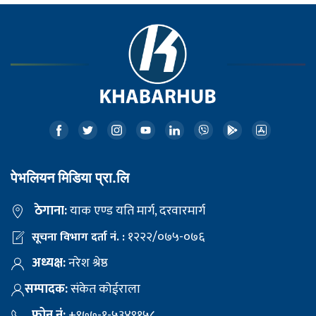
पेभलियन मिडिया प्रा.लि
ठेगाना:
याक एण्ड यति मार्ग, दरवारमार्ग
१२२२/०७५-०७६
सूचना विभाग दर्ता नं. :
अध्यक्ष:
नरेश श्रेष्ठ
सम्पादक:
संकेत कोईराला
फोन नं:
+९७७-१-५३४९१५८