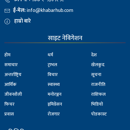
ई-मेल:
info@khabarhub.com
हाम्रो बारे
साइट नेविगेशन
होम
धर्म
देश
समाचार
ट्राभल
खेलकुद
अन्तर्राष्ट्रिय
विचार
सूचना
आर्थिक
स्वास्थ्य
राजनीति
जीवनशैली
मनोरञ्जन
राशिफल
फिचर
इमिग्रेसन
भिडियो
प्रवास
रोजगार
पोडकास्ट