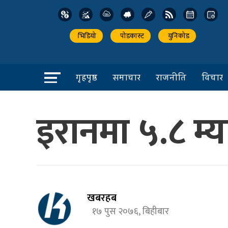
भिडियो
पोडकास्ट
युनिकोड
गृहपृष्ठ
समाचार
राजनीति
विचार
इरानमा ५.८ म्या
खबरहब
१७ पुस २०७६, बिहीबार