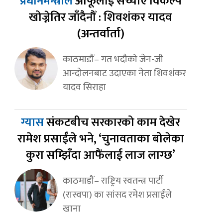
प्रधानमन्त्रीले
आफूलाई सच्याए विकल्प
खोज्नेतिर जाँदैनौँ : शिवशंकर यादव
(अन्तर्वार्ता)
काठमाडौं– गत भदौको जेन-जी
आन्दोलनबाट उदाएका नेता शिवशंकर
यादव सिराहा
ग्यास
संकटबीच सरकारको काम देखेर
रामेश प्रसाईंले भने, ‘चुनावताका बोलेका
कुरा सम्झिँदा आफैंलाई लाज लाग्छ’
काठमाडौं– राष्ट्रिय स्वतन्त्र पार्टी
(रास्वपा) का सांसद रमेश प्रसाईंले
खाना