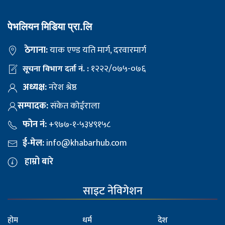
पेभलियन मिडिया प्रा.लि
ठेगाना:
याक एण्ड यति मार्ग, दरवारमार्ग
१२२२/०७५-०७६
सूचना विभाग दर्ता नं. :
अध्यक्ष:
नरेश श्रेष्ठ
सम्पादक:
संकेत कोईराला
फोन नं:
+९७७-१-५३४९१५८
ई-मेल:
info@khabarhub.com
हाम्रो बारे
साइट नेविगेशन
होम
धर्म
देश