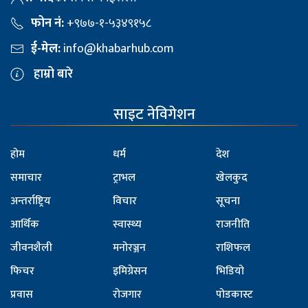
फोन नं:
+९७७-१-५३४९१५८
ई-मेल:
info@khabarhub.com
हाम्रो बारे
साइट नेविगेशन
होम
धर्म
देश
समाचार
ट्राभल
खेलकुद
अन्तर्राष्ट्रिय
विचार
सूचना
आर्थिक
स्वास्थ्य
राजनीति
जीवनशैली
मनोरञ्जन
राशिफल
फिचर
इमिग्रेसन
भिडियो
प्रवास
रोजगार
पोडकास्ट