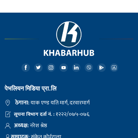
पेभलियन मिडिया प्रा.लि
ठेगाना:
याक एण्ड यति मार्ग, दरवारमार्ग
१२२२/०७५-०७६
सूचना विभाग दर्ता नं. :
अध्यक्ष:
नरेश श्रेष्ठ
सम्पादक:
संकेत कोईराला