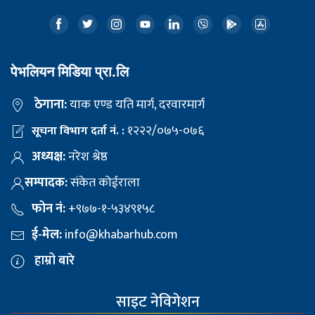
पेभलियन मिडिया प्रा.लि
ठेगाना:
याक एण्ड यति मार्ग, दरवारमार्ग
१२२२/०७५-०७६
सूचना विभाग दर्ता नं. :
अध्यक्ष:
नरेश श्रेष्ठ
सम्पादक:
संकेत कोईराला
फोन नं:
+९७७-१-५३४९१५८
ई-मेल:
info@khabarhub.com
हाम्रो बारे
साइट नेविगेशन