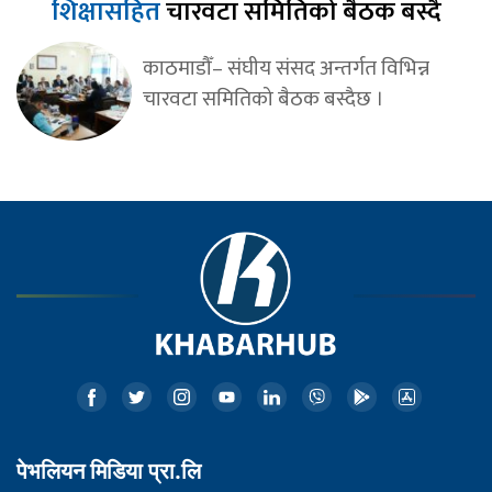
शिक्षासहित
चारवटा समितिको बैठक बस्दै
काठमाडौँ– संघीय संसद अन्तर्गत विभिन्न
चारवटा समितिको बैठक बस्दैछ ।
पेभलियन मिडिया प्रा.लि