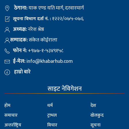
ठेगाना:
याक एण्ड यति मार्ग, दरवारमार्ग
१२२२/०७५-०७६
सूचना विभाग दर्ता नं. :
अध्यक्ष:
नरेश श्रेष्ठ
सम्पादक:
संकेत कोईराला
फोन नं:
+९७७-१-५३४९१५८
ई-मेल:
info@khabarhub.com
हाम्रो बारे
साइट नेविगेशन
होम
धर्म
देश
समाचार
ट्राभल
खेलकुद
अन्तर्राष्ट्रिय
विचार
सूचना