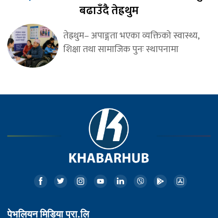
बढाउँदै तेह्रथुम
तेह्रथुम– अपाङ्गता भएका व्यक्तिको स्वास्थ्य,
शिक्षा तथा सामाजिक पुनः स्थापनामा
पेभलियन मिडिया प्रा.लि