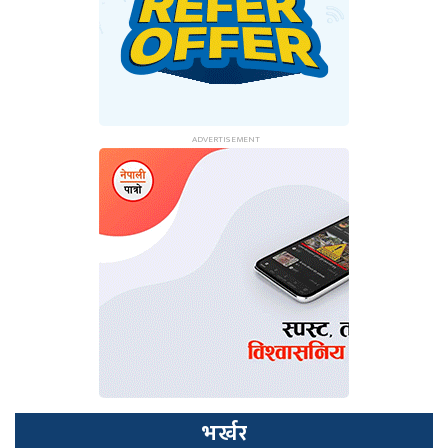
भर्खर