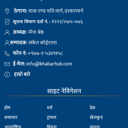
ठेगाना:
याक एण्ड यति मार्ग, दरवारमार्ग
१२२२/०७५-०७६
सूचना विभाग दर्ता नं. :
अध्यक्ष:
नरेश श्रेष्ठ
सम्पादक:
संकेत कोईराला
फोन नं:
+९७७-१-५३४९१५८
ई-मेल:
info@khabarhub.com
हाम्रो बारे
साइट नेविगेशन
होम
धर्म
देश
समाचार
ट्राभल
खेलकुद
अन्तर्राष्ट्रिय
विचार
सूचना