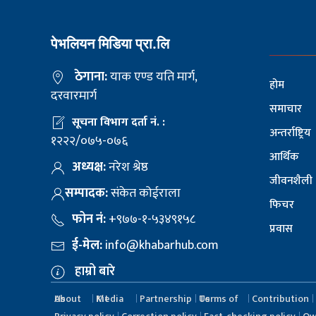
पेभलियन मिडिया प्रा.लि
ठेगाना:
याक एण्ड यति मार्ग,
होम
दरवारमार्ग
समाचार
सूचना विभाग दर्ता नं. :
अन्तर्राष्ट्रिय
१२२२/०७५-०७६
आर्थिक
अध्यक्ष:
नरेश श्रेष्ठ
जीवनशैली
सम्पादक:
संकेत कोईराला
फिचर
फोन नं:
+९७७-१-५३४९१५८
प्रवास
ई-मेल:
info@khabarhub.com
हाम्रो बारे
About Us
Media Kit
Partnership
Terms of Us
Contribution