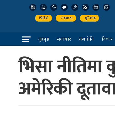
भिडियो
पोडकास्ट
युनिकोड
गृहपृष्ठ
समाचार
राजनीति
विचार
भिसा नीतिमा क
अमेरिकी दूताव