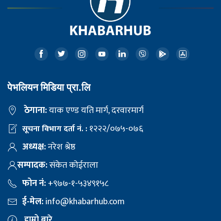
पेभलियन मिडिया प्रा.लि
ठेगाना:
याक एण्ड यति मार्ग, दरवारमार्ग
१२२२/०७५-०७६
सूचना विभाग दर्ता नं. :
अध्यक्ष:
नरेश श्रेष्ठ
सम्पादक:
संकेत कोईराला
फोन नं:
+९७७-१-५३४९१५८
ई-मेल:
info@khabarhub.com
हाम्रो बारे