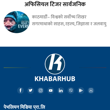
अफिसियल टिजर सार्वजनिक
काठमाडौं– विश्वको सर्वोच्च शिखर
सगरमाथाको साहस, रहस्य, जिज्ञासा र जलवायु
पेभलियन मिडिया प्रा.लि