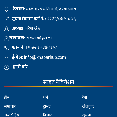
ठेगाना:
याक एण्ड यति मार्ग, दरवारमार्ग
१२२२/०७५-०७६
सूचना विभाग दर्ता नं. :
अध्यक्ष:
नरेश श्रेष्ठ
सम्पादक:
संकेत कोईराला
फोन नं:
+९७७-१-५३४९१५८
ई-मेल:
info@khabarhub.com
हाम्रो बारे
साइट नेविगेशन
होम
धर्म
देश
समाचार
ट्राभल
खेलकुद
अन्तर्राष्ट्रिय
विचार
सूचना