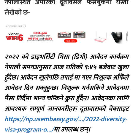
नेपालस्थित अमेरिकी दूतावसले फेसबुकमा यस्तो
लेखेको छ-
२०२२ को डाइभर्सिटी भिसा (डिभी) आवेदन कार्यक्रम
नेपाली समयअनुसार आज रातिको ९:४५ बजेबाट खुला
हुँदैछ। आवेदन खुलेपछि तपाईं मा गएर निशुल्क आँफैंले
आवेदन दिन सक्नुहुन्छ। निशुल्क गर्नसकिने आवेदनमा
पैसा तिर्दैमा भाग्य चम्किने कुरा हुँदैन। आवेदनका लागि
आवश्यक सम्पूर्ण जानकारीहरू दूतावासको वेबसाइट
https://np.usembassy.gov/…/2022-diversity-
visa-program-o…/
मा उपलब्ध छन्।