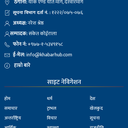
ठेगाना:
याक एण्ड यति मार्ग, दरवारमार्ग
१२२२/०७५-०७६
सूचना विभाग दर्ता नं. :
अध्यक्ष:
नरेश श्रेष्ठ
सम्पादक:
संकेत कोईराला
फोन नं:
+९७७-१-५३४९१५८
ई-मेल:
info@khabarhub.com
हाम्रो बारे
साइट नेविगेशन
होम
धर्म
देश
समाचार
ट्राभल
खेलकुद
अन्तर्राष्ट्रिय
विचार
सूचना
आर्थिक
स्वास्थ्य
राजनीति