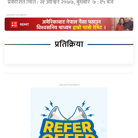
प्रकाशित मिति : २१ आश्विन २०७७, बुधबार ७ : १५ बजे
प्रतिक्रिया