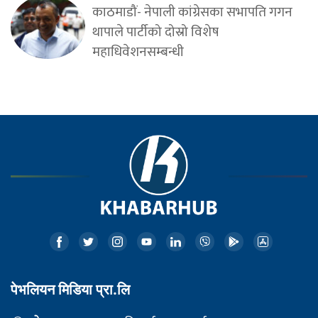
काठमाडौं- नेपाली कांग्रेसका सभापति गगन
थापाले पार्टीको दोस्रो विशेष
महाधिवेशनसम्बन्धी
पेभलियन मिडिया प्रा.लि