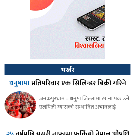
भर्खर
धनुषामा
प्रतिपरिवार एक सिलिन्डर बिक्री गरिने
जनकपुरधाम – धनुषा जिल्लामा खाना पकाउने
एलपिजी ग्यासको सम्भावित अभावलाई
२५
वर्षपछि यसरी नाफामा फर्कियो नेपाल औषधि