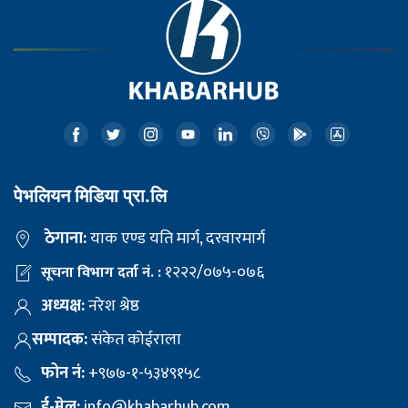
पेभलियन मिडिया प्रा.लि
ठेगाना:
याक एण्ड यति मार्ग, दरवारमार्ग
१२२२/०७५-०७६
सूचना विभाग दर्ता नं. :
अध्यक्ष:
नरेश श्रेष्ठ
सम्पादक:
संकेत कोईराला
फोन नं:
+९७७-१-५३४९१५८
ई-मेल:
info@khabarhub.com