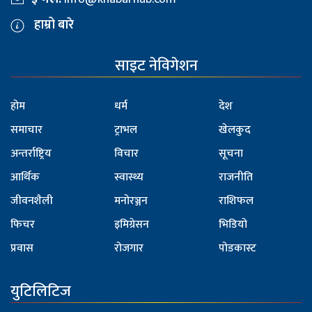
हाम्रो बारे
साइट नेविगेशन
होम
धर्म
देश
समाचार
ट्राभल
खेलकुद
अन्तर्राष्ट्रिय
विचार
सूचना
आर्थिक
स्वास्थ्य
राजनीति
जीवनशैली
मनोरञ्जन
राशिफल
फिचर
इमिग्रेसन
भिडियो
प्रवास
रोजगार
पोडकास्ट
युटिलिटिज