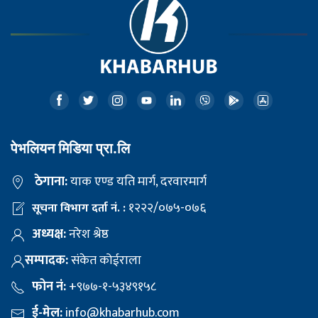
पेभलियन मिडिया प्रा.लि
ठेगाना:
याक एण्ड यति मार्ग, दरवारमार्ग
१२२२/०७५-०७६
सूचना विभाग दर्ता नं. :
अध्यक्ष:
नरेश श्रेष्ठ
सम्पादक:
संकेत कोईराला
फोन नं:
+९७७-१-५३४९१५८
ई-मेल:
info@khabarhub.com