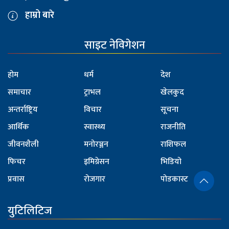
हाम्रो बारे
साइट नेविगेशन
होम
धर्म
देश
समाचार
ट्राभल
खेलकुद
अन्तर्राष्ट्रिय
विचार
सूचना
आर्थिक
स्वास्थ्य
राजनीति
जीवनशैली
मनोरञ्जन
राशिफल
फिचर
इमिग्रेसन
भिडियो
प्रवास
रोजगार
पोडकास्ट
युटिलिटिज