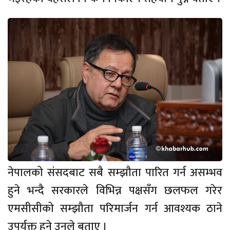
नेपालको संसदबाट सबै सम्झौता पारित गर्न असम्भव
हुने भन्दै सरकारले विभिन्न पक्षसँग छलफल गरेर
एमसीसीको सम्झौता परिमार्जन गर्न आवश्यक ठाने
उपर्युक्त हुने उनले बताए ।