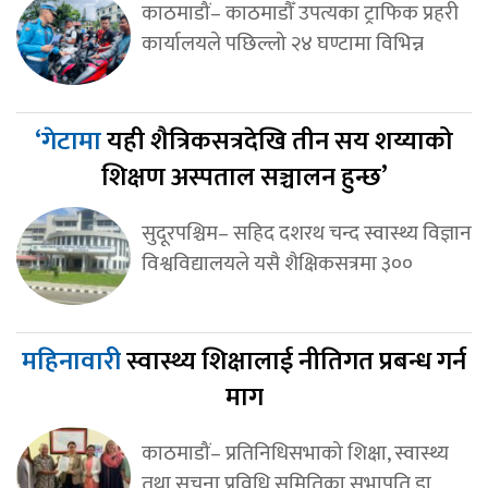
काठमाडौं– काठमाडौँ उपत्यका ट्राफिक प्रहरी
कार्यालयले पछिल्लो २४ घण्टामा विभिन्न
‘गेटामा
यही शैत्रिकसत्रदेखि तीन सय शय्याको
शिक्षण अस्पताल सञ्चालन हुन्छ’
सुदूरपश्चिम– सहिद दशरथ चन्द स्वास्थ्य विज्ञान
विश्वविद्यालयले यसै शैक्षिकसत्रमा ३००
महिनावारी
स्वास्थ्य शिक्षालाई नीतिगत प्रबन्ध गर्न
माग
काठमाडौं– प्रतिनिधिसभाको शिक्षा, स्वास्थ्य
तथा सूचना प्रविधि समितिका सभापति डा