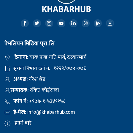
पेभलियन मिडिया प्रा.लि
ठेगाना:
याक एण्ड यति मार्ग, दरवारमार्ग
१२२२/०७५-०७६
सूचना विभाग दर्ता नं. :
अध्यक्ष:
नरेश श्रेष्ठ
सम्पादक:
संकेत कोईराला
फोन नं:
+९७७-१-५३४९१५८
ई-मेल:
info@khabarhub.com
हाम्रो बारे