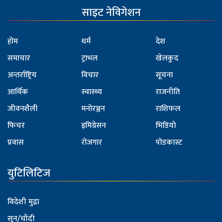
साइट नेविगेशन
होम
धर्म
देश
समाचार
ट्राभल
खेलकुद
अन्तर्राष्ट्रिय
विचार
सूचना
आर्थिक
स्वास्थ्य
राजनीति
जीवनशैली
मनोरञ्जन
राशिफल
फिचर
इमिग्रेसन
भिडियो
प्रवास
रोजगार
पोडकास्ट
युटिलिटिज
विदेशी मुद्रा
सुन/चाँदी