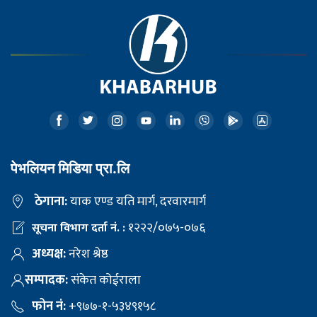
पेभलियन मिडिया प्रा.लि
ठेगाना:
याक एण्ड यति मार्ग, दरवारमार्ग
१२२२/०७५-०७६
सूचना विभाग दर्ता नं. :
अध्यक्ष:
नरेश श्रेष्ठ
सम्पादक:
संकेत कोईराला
फोन नं:
+९७७-१-५३४९१५८