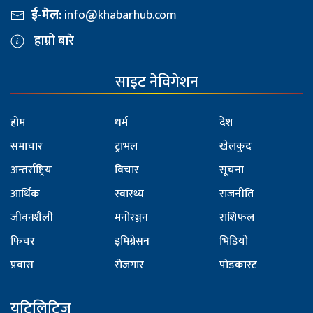
ई-मेल:
info@khabarhub.com
हाम्रो बारे
साइट नेविगेशन
होम
धर्म
देश
समाचार
ट्राभल
खेलकुद
अन्तर्राष्ट्रिय
विचार
सूचना
आर्थिक
स्वास्थ्य
राजनीति
जीवनशैली
मनोरञ्जन
राशिफल
फिचर
इमिग्रेसन
भिडियो
प्रवास
रोजगार
पोडकास्ट
युटिलिटिज