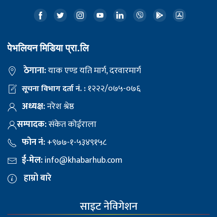
पेभलियन मिडिया प्रा.लि
ठेगाना:
याक एण्ड यति मार्ग, दरवारमार्ग
१२२२/०७५-०७६
सूचना विभाग दर्ता नं. :
अध्यक्ष:
नरेश श्रेष्ठ
सम्पादक:
संकेत कोईराला
फोन नं:
+९७७-१-५३४९१५८
ई-मेल:
info@khabarhub.com
हाम्रो बारे
साइट नेविगेशन