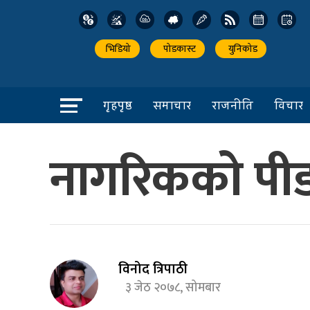
भिडियो
पोडकास्ट
युनिकोड
गृहपृष्ठ
समाचार
राजनीति
विचार
नागरिकको पीड
विनोद त्रिपाठी
३ जेठ २०७८, सोमबार