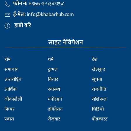
फोन नं:
+९७७-१-५३४९१५८
ई-मेल:
info@khabarhub.com
हाम्रो बारे
साइट नेविगेशन
होम
धर्म
देश
समाचार
ट्राभल
खेलकुद
अन्तर्राष्ट्रिय
विचार
सूचना
आर्थिक
स्वास्थ्य
राजनीति
जीवनशैली
मनोरञ्जन
राशिफल
फिचर
इमिग्रेसन
भिडियो
प्रवास
रोजगार
पोडकास्ट