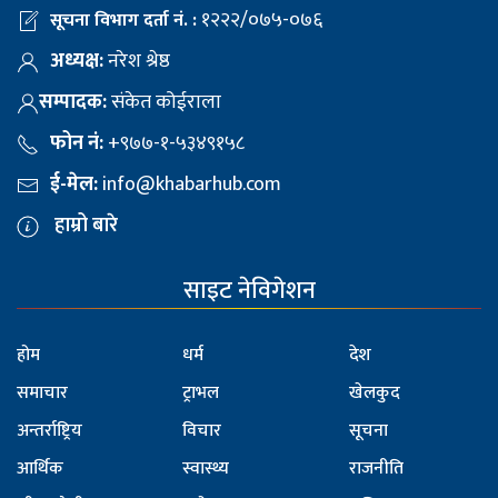
१२२२/०७५-०७६
सूचना विभाग दर्ता नं. :
अध्यक्ष:
नरेश श्रेष्ठ
सम्पादक:
संकेत कोईराला
फोन नं:
+९७७-१-५३४९१५८
ई-मेल:
info@khabarhub.com
हाम्रो बारे
साइट नेविगेशन
होम
धर्म
देश
समाचार
ट्राभल
खेलकुद
अन्तर्राष्ट्रिय
विचार
सूचना
आर्थिक
स्वास्थ्य
राजनीति