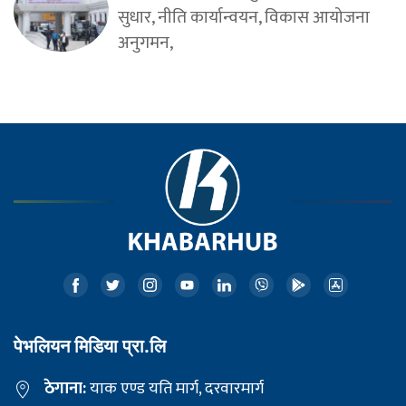
सुधार, नीति कार्यान्वयन, विकास आयोजना
अनुगमन,
पेभलियन मिडिया प्रा.लि
ठेगाना:
याक एण्ड यति मार्ग, दरवारमार्ग