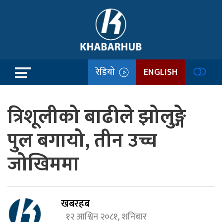
रेडियो
ENGLISH
त्रिशूलीको बाढीले झोलुङ्गे
पुल बगायो, तीन उच्च
जोखिममा
खबरहब
१२ आश्विन २०८१, शनिबार