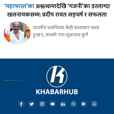
‘महाभारत’का
अश्वत्थामादेखि ‘गजनी’का डरलाग्दा
खलनायकसम्म: प्रदीप रावत सङ्घर्ष र सफलता
भारतीय चलचित्रमा केही कलाकार यस्ता
हुन्छन्, जसको नाम सुन्नासाथ कुनै