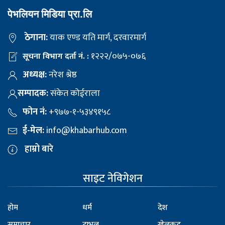
पेभलियन मिडिया प्रा.लि
ठेगाना:
याक एण्ड यति मार्ग, दरवारमार्ग
१२२२/०७५-०७६
सूचना विभाग दर्ता नं. :
अध्यक्ष:
नरेश श्रेष्ठ
सम्पादक:
संकेत कोईराला
फोन नं:
+९७७-१-५३४९१५८
ई-मेल:
info@khabarhub.com
हाम्रो बारे
साइट नेविगेशन
होम
धर्म
देश
समाचार
ट्राभल
खेलकुद