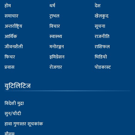
होम
धर्म
देश
समाचार
ट्राभल
खेलकुद
अन्तर्राष्ट्रिय
विचार
सूचना
आर्थिक
स्वास्थ्य
राजनीति
जीवनशैली
मनोरञ्जन
राशिफल
फिचर
इमिग्रेसन
भिडियो
प्रवास
रोजगार
पोडकास्ट
युटिलिटिज
विदेशी मुद्रा
सुन/चाँदी
हावा गुणस्तर सूचकांक
मौसम