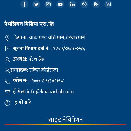
पेभलियन मिडिया प्रा.लि
ठेगाना:
याक एण्ड यति मार्ग, दरवारमार्ग
१२२२/०७५-०७६
सूचना विभाग दर्ता नं. :
अध्यक्ष:
नरेश श्रेष्ठ
सम्पादक:
संकेत कोईराला
फोन नं:
+९७७-१-५३४९१५८
ई-मेल:
info@khabarhub.com
हाम्रो बारे
साइट नेविगेशन