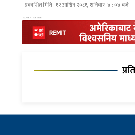
प्रकाशित मिति : १२ आश्विन २०८१, शनिबार ४ : ०४ बजे
प्रत