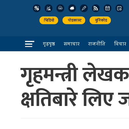
भिडियो
पोडकास्ट
युनिकोड
गृहपृष्ठ
समाचार
राजनीति
विचार
गृहमन्त्री ले
क्षतिबारे लिए