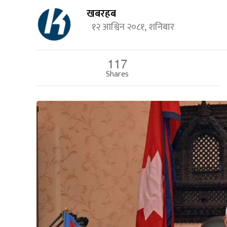
खबरहब
१२ आश्विन २०८१, शनिबार
117
Shares