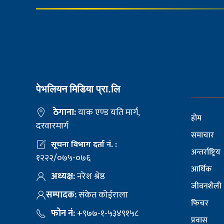
पेभलियन मिडिया प्रा.लि
ठेगाना:
याक एण्ड यति मार्ग,
होम
दरवारमार्ग
समाचार
सूचना विभाग दर्ता नं. :
अन्तर्राष्ट्रिय
१२२२/०७५-०७६
आर्थिक
अध्यक्ष:
नरेश श्रेष्ठ
जीवनशैली
सम्पादक:
संकेत कोईराला
फिचर
फोन नं:
+९७७-१-५३४९१५८
प्रवास