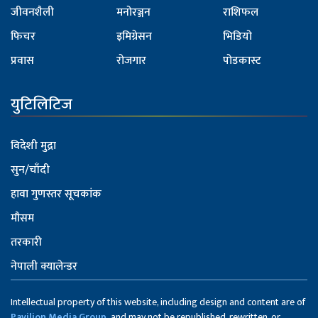
जीवनशैली
मनोरञ्जन
राशिफल
फिचर
इमिग्रेसन
भिडियो
प्रवास
रोजगार
पोडकास्ट
युटिलिटिज
विदेशी मुद्रा
सुन/चाँदी
हावा गुणस्तर सूचकांक
मौसम
तरकारी
नेपाली क्यालेन्डर
Intellectual property of this website, including design and content are of
Pavilion Media Group,
and may not be republished, rewritten, or