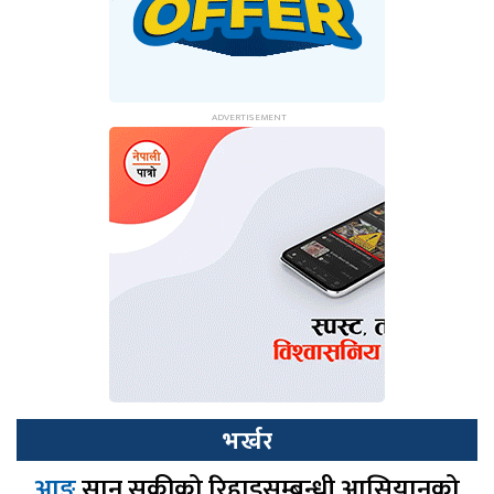
भर्खर
आङ
सान सुकीको रिहाइसम्बन्धी आसियानको