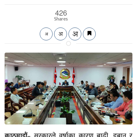
426
Shares
काठमाडौं
– सरकारले वर्षाका कारण बाढी, डुबान र