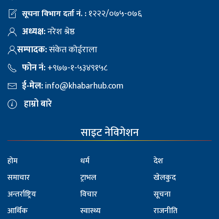
१२२२/०७५-०७६
सूचना विभाग दर्ता नं. :
अध्यक्ष:
नरेश श्रेष्ठ
सम्पादक:
संकेत कोईराला
फोन नं:
+९७७-१-५३४९१५८
ई-मेल:
info@khabarhub.com
हाम्रो बारे
साइट नेविगेशन
होम
धर्म
देश
समाचार
ट्राभल
खेलकुद
अन्तर्राष्ट्रिय
विचार
सूचना
आर्थिक
स्वास्थ्य
राजनीति