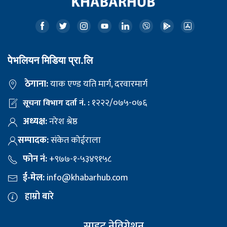
पेभलियन मिडिया प्रा.लि
ठेगाना:
याक एण्ड यति मार्ग, दरवारमार्ग
१२२२/०७५-०७६
सूचना विभाग दर्ता नं. :
अध्यक्ष:
नरेश श्रेष्ठ
सम्पादक:
संकेत कोईराला
फोन नं:
+९७७-१-५३४९१५८
ई-मेल:
info@khabarhub.com
हाम्रो बारे
साइट नेविगेशन