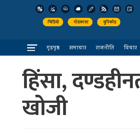
भिडियो
पोडकास्ट
युनिकोड
गृहपृष्ठ
समाचार
राजनीति
विचार
हिंसा, दण्डहीन
खोजी