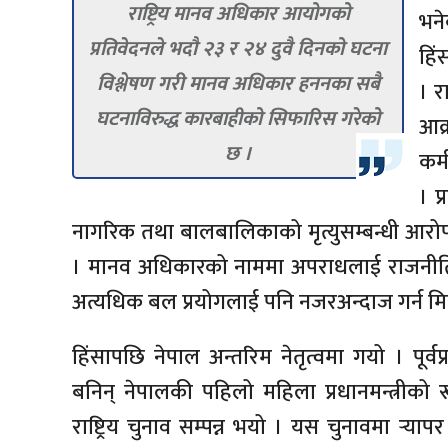
राष्ट्रिय मानव अधिकार आयोगको
भन
प्रतिवेदनले भदौ २३ र २४ दुवै दिनको घटना
हिं
विश्लेषण गरी मानव अधिकार हननका सबै
। र
घटनाविरुद्ध कारबाहीको सिफारिस गरेको
आक्
छ ।
कर्
। प
नागरिक तथा बालबालिकाको मृत्युसम्बन्धी आरोप, स
। मानव अधिकारको नाममा अपराधलाई राजनीतिक
अत्यधिक बल प्रयोगलाई पनि नजरअन्दाज गर्न मिल्
हिंसापछि नेपाल अन्तरिम नेतृत्वमा गयो । पूर्वप्
बनिन् नेपालकी पहिलो महिला प्रधानमन्त्रीक
राष्ट्रिय चुनाव सम्पन्न भयो । यस चुनावमा र्‍यापर