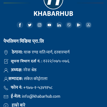
पेभलियन मिडिया प्रा.लि
ठेगाना:
याक एण्ड यति मार्ग, दरवारमार्ग
१२२२/०७५-०७६
सूचना विभाग दर्ता नं. :
अध्यक्ष:
नरेश श्रेष्ठ
सम्पादक:
संकेत कोईराला
फोन नं:
+९७७-१-५३४९१५८
ई-मेल:
info@khabarhub.com
हाम्रो बारे