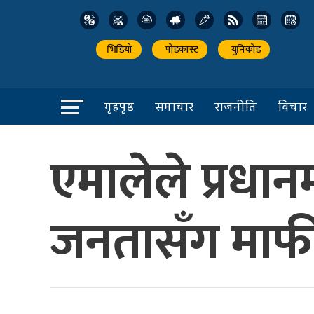
भिडियो
पोडकास्ट
युनिकोड
गृहपृष्ठ
समाचार
राजनीति
विचार
एमालेले प्रधानम
जनतासँग माफी म