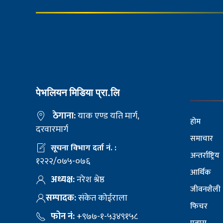
पेभलियन मिडिया प्रा.लि
ठेगाना:
याक एण्ड यति मार्ग,
होम
दरवारमार्ग
समाचार
सूचना विभाग दर्ता नं. :
अन्तर्राष्ट्रिय
१२२२/०७५-०७६
आर्थिक
अध्यक्ष:
नरेश श्रेष्ठ
जीवनशैली
सम्पादक:
संकेत कोईराला
फिचर
फोन नं:
+९७७-१-५३४९१५८