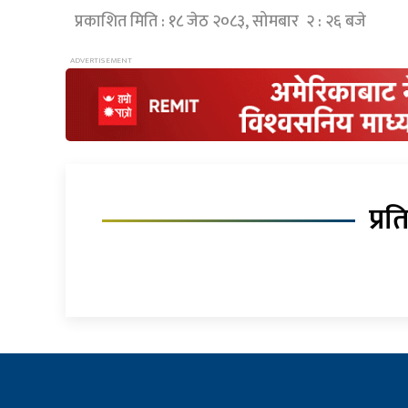
प्रकाशित मिति : १८ जेठ २०८३, सोमबार २ : २६ बजे
प्रत