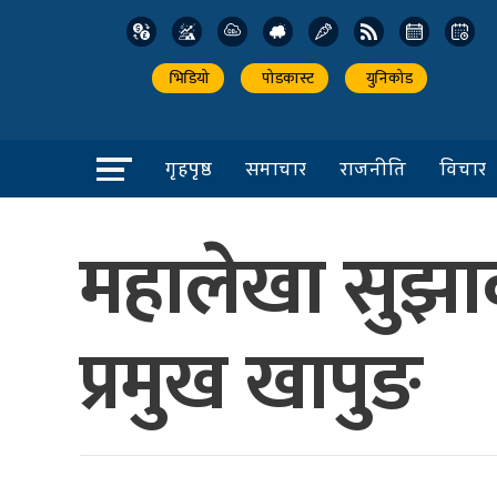
भिडियो
पोडकास्ट
युनिकोड
गृहपृष्ठ
समाचार
राजनीति
विचार
महालेखा सुझाव 
प्रमुख खापुङ