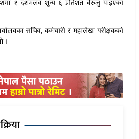
रदेशमा १ दशमलव शून्य ६ प्रतिशत बेरुजु पाइएको
ुख कार्यालयका सचिव, कर्मचारी र महालेखा परीक्षकको
ो ।
िक्रिया