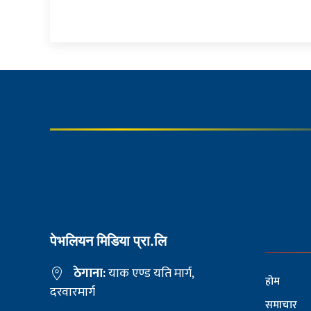
पेभलियन मिडिया प्रा.लि
ठेगाना:
याक एण्ड यति मार्ग,
होम
दरवारमार्ग
समाचार