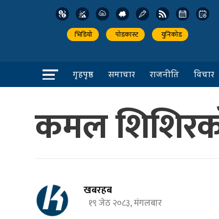
भिडियो
पोडकास्ट
युनिकोड
गृहपृष्ठ
समाचार
राजनीति
विचार
कमल शिशिरको 
खबरहब
१९ जेठ २०८३, मंगलबार