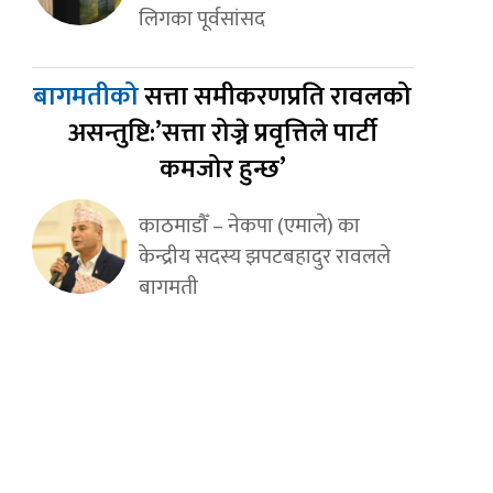
लिगका पूर्वसांसद
बागमतीको
सत्ता समीकरणप्रति रावलको
असन्तुष्टि:’सत्ता रोज्ने प्रवृत्तिले पार्टी
कमजोर हुन्छ’
काठमाडौँ – नेकपा (एमाले) का
केन्द्रीय सदस्य झपटबहादुर रावलले
बागमती