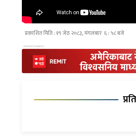
प्रकाशित मिति : १९ जेठ २०८३, मंगलबार ६ : ५८ बजे
प्रत