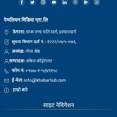
पेभलियन मिडिया प्रा.लि
ठेगाना:
याक एण्ड यति मार्ग, दरवारमार्ग
१२२२/०७५-०७६
सूचना विभाग दर्ता नं. :
अध्यक्ष:
नरेश श्रेष्ठ
सम्पादक:
संकेत कोईराला
फोन नं:
+९७७-१-५३४९१५८
ई-मेल:
info@khabarhub.com
हाम्रो बारे
साइट नेविगेशन