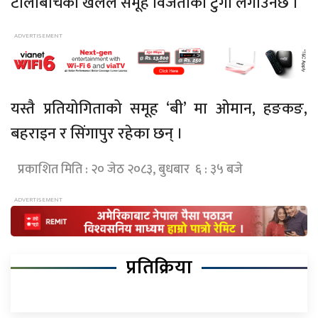
टोलीबीचको खेलले समूह विजेताको टुंगो लगाउनेछ ।
यस्तै प्रतियोगिताको समूह ‘बी’ मा ओमान, हङकङ,
बहराइन र सिंगापुर रहेका छन् ।
प्रकाशित मिति : २० जेठ २०८३, बुधबार ६ : ३५ बजे
प्रतिक्रिया