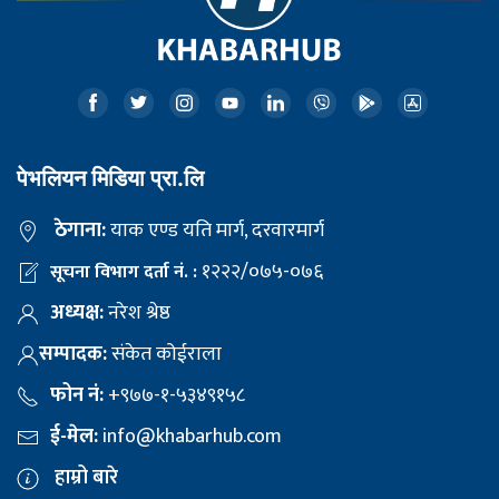
पेभलियन मिडिया प्रा.लि
ठेगाना:
याक एण्ड यति मार्ग, दरवारमार्ग
१२२२/०७५-०७६
सूचना विभाग दर्ता नं. :
अध्यक्ष:
नरेश श्रेष्ठ
सम्पादक:
संकेत कोईराला
फोन नं:
+९७७-१-५३४९१५८
ई-मेल:
info@khabarhub.com
हाम्रो बारे