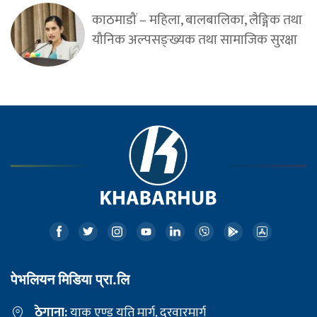
काठमाडौं – महिला, बालबालिका, लैङ्गिक तथा
यौनिक अल्पसङ्ख्यक तथा सामाजिक सुरक्षा
पेभलियन मिडिया प्रा.लि
ठेगाना:
याक एण्ड यति मार्ग, दरवारमार्ग