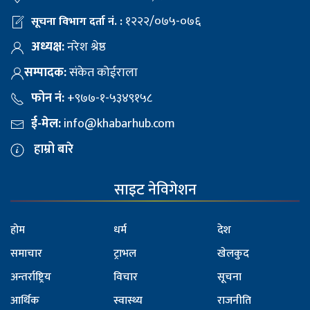
१२२२/०७५-०७६
सूचना विभाग दर्ता नं. :
अध्यक्ष:
नरेश श्रेष्ठ
सम्पादक:
संकेत कोईराला
फोन नं:
+९७७-१-५३४९१५८
ई-मेल:
info@khabarhub.com
हाम्रो बारे
साइट नेविगेशन
होम
धर्म
देश
समाचार
ट्राभल
खेलकुद
अन्तर्राष्ट्रिय
विचार
सूचना
आर्थिक
स्वास्थ्य
राजनीति