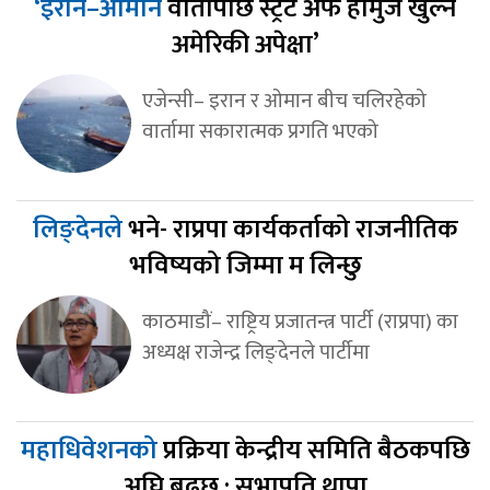
‘इरान–ओमान
वार्तापछि स्ट्रेट अफ होर्मुज खुल्ने
अमेरिकी अपेक्षा’
एजेन्सी– इरान र ओमान बीच चलिरहेको
वार्तामा सकारात्मक प्रगति भएको
लिङ्देनले
भने- राप्रपा कार्यकर्ताको राजनीतिक
भविष्यको जिम्मा म लिन्छु
काठमाडौं– राष्ट्रिय प्रजातन्त्र पार्टी (राप्रपा) का
अध्यक्ष राजेन्द्र लिङ्देनले पार्टीमा
महाधिवेशनको
प्रक्रिया केन्द्रीय समिति बैठकपछि
अघि बढ्छ : सभापति थापा