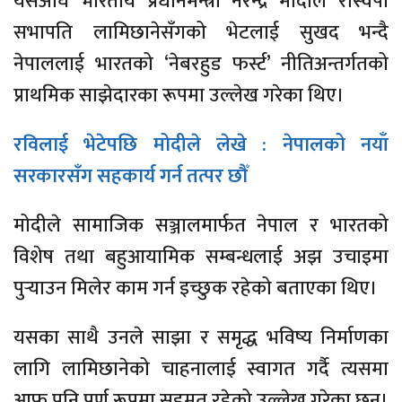
यसअघि भारतीय प्रधानमन्त्री नरेन्द्र मोदीले रास्वपा
सभापति लामिछानेसँगको भेटलाई सुखद भन्दै
नेपाललाई भारतको ‘नेबरहुड फर्स्ट’ नीतिअन्तर्गतको
प्राथमिक साझेदारका रूपमा उल्लेख गरेका थिए।
रविलाई भेटेपछि मोदीले लेखे : नेपालको नयाँ
सरकारसँग सहकार्य गर्न तत्पर छौँ
मोदीले सामाजिक सञ्जालमार्फत नेपाल र भारतको
विशेष तथा बहुआयामिक सम्बन्धलाई अझ उचाइमा
पुर्‍याउन मिलेर काम गर्न इच्छुक रहेको बताएका थिए।
यसका साथै उनले साझा र समृद्ध भविष्य निर्माणका
लागि लामिछानेको चाहनालाई स्वागत गर्दै त्यसमा
आफू पनि पूर्ण रूपमा सहमत रहेको उल्लेख गरेका छन्।