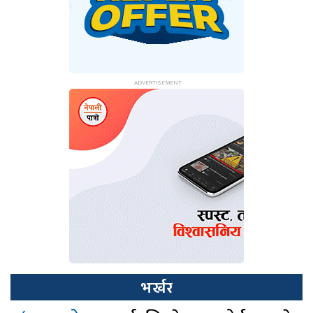
भर्खर