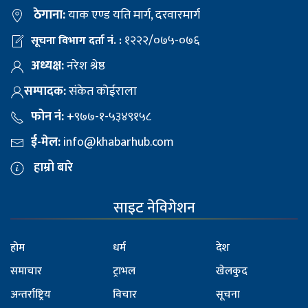
ठेगाना:
याक एण्ड यति मार्ग, दरवारमार्ग
१२२२/०७५-०७६
सूचना विभाग दर्ता नं. :
अध्यक्ष:
नरेश श्रेष्ठ
सम्पादक:
संकेत कोईराला
फोन नं:
+९७७-१-५३४९१५८
ई-मेल:
info@khabarhub.com
हाम्रो बारे
साइट नेविगेशन
होम
धर्म
देश
समाचार
ट्राभल
खेलकुद
अन्तर्राष्ट्रिय
विचार
सूचना