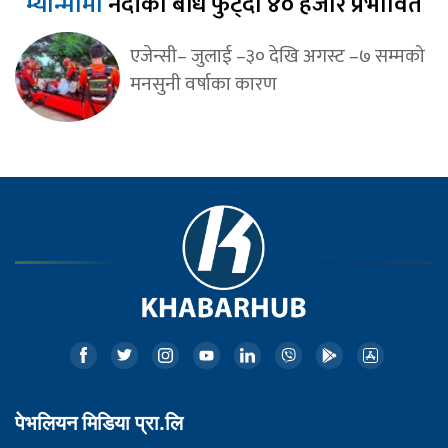
म्यान्मामा
नदीको बाँध फुट्दा ४० हजार प्रभावित
एजेन्सी– जुलाई –३० देखि अगस्ट –७ सम्मको
मनसुनी वर्षाका कारण
पेभलियन मिडिया प्रा.लि