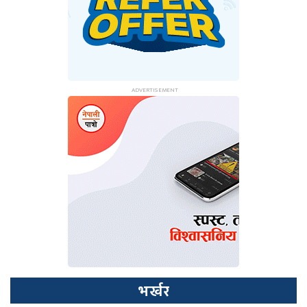
भर्खर