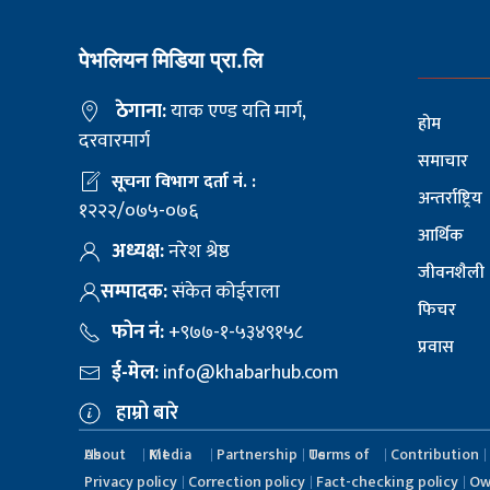
पेभलियन मिडिया प्रा.लि
ठेगाना:
याक एण्ड यति मार्ग,
होम
दरवारमार्ग
समाचार
सूचना विभाग दर्ता नं. :
अन्तर्राष्ट्रिय
१२२२/०७५-०७६
आर्थिक
अध्यक्ष:
नरेश श्रेष्ठ
जीवनशैली
सम्पादक:
संकेत कोईराला
फिचर
फोन नं:
+९७७-१-५३४९१५८
प्रवास
ई-मेल:
info@khabarhub.com
हाम्रो बारे
About Us
Media Kit
Partnership
Terms of Us
Contribution
Privacy policy
Correction policy
Fact-checking policy
Ow