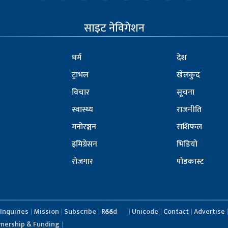
साइट नेविगेशन
धर्म
देश
ट्राभल
खेलकुद
विचार
सूचना
स्वास्थ्य
राजनीति
मनोरञ्जन
राशिफल
इमिग्रेसन
भिडियो
रोजगार
पोडकास्ट
Inquiries
Mission
Subscribe
RSS Feed
Unicode
Contact
Advertise
nership & Funding