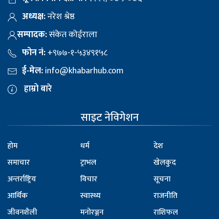
अध्यक्ष:
नरेश श्रेष्ठ
सम्पादक:
संकेत कोईराला
फोन नं:
+९७७-१-५३४९१५८
ई-मेल:
info@khabarhub.com
हाम्रो बारे
साइट नेविगेशन
होम
धर्म
देश
समाचार
ट्राभल
खेलकुद
अन्तर्राष्ट्रिय
विचार
सूचना
आर्थिक
स्वास्थ्य
राजनीति
जीवनशैली
मनोरञ्जन
राशिफल