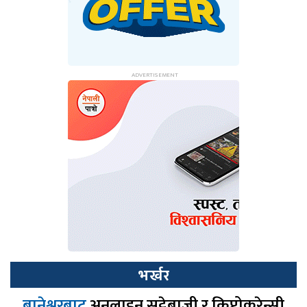
भर्खर
बानेश्वरबाट
अनलाइन सट्टेबाजी र क्रिप्टोकरेन्सी