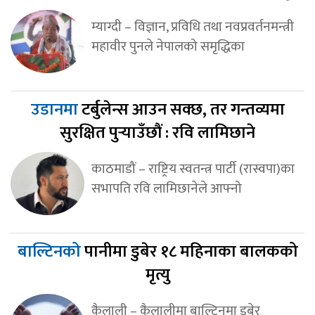
म्याग्दी – विज्ञान, प्रविधि तथा नवप्रवर्तनमन्त्री
महावीर पुनले नेपालको समृद्धिका
उडानमा
टर्बुलेन्स आउन सक्छ, तर गन्तव्यमा
सुरक्षित पुर्‍याउँछौं : रवि लामिछाने
काठमाडौं – राष्ट्रिय स्वतन्त्र पार्टी (रास्वपा)का
सभापति रवि लामिछानेले आफ्नो
बाल्टिनको
पानीमा डुबेर १८ महिनाका बालकको
मृत्यु
कैलाली – कैलालीमा बाल्टिनमा डुबेर