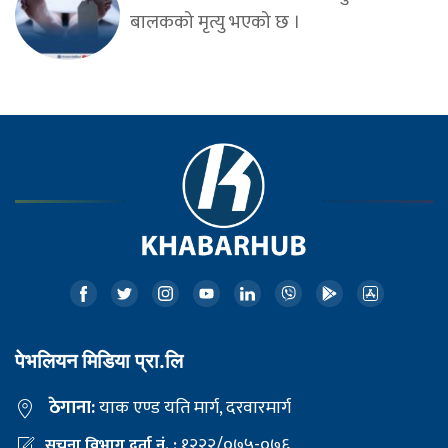
बालकको मृत्यु भएको छ ।
पेभलियन मिडिया प्रा.लि
ठेगाना:
याक एण्ड यति मार्ग, दरवारमार्ग
१२२२/०७५-०७६
सूचना विभाग दर्ता नं. :