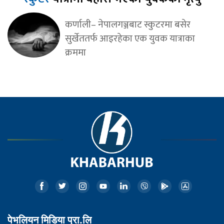
कर्णाली– नेपालगञ्जबाट स्कुटरमा बसेर
सुर्खेततर्फ आइरहेका एक युवक यात्राका
क्रममा
पेभलियन मिडिया प्रा.लि