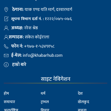
ठेगाना:
याक एण्ड यति मार्ग, दरवारमार्ग
१२२२/०७५-०७६
सूचना विभाग दर्ता नं. :
अध्यक्ष:
नरेश श्रेष्ठ
सम्पादक:
संकेत कोईराला
फोन नं:
+९७७-१-५३४९१५८
ई-मेल:
info@khabarhub.com
हाम्रो बारे
साइट नेविगेशन
होम
धर्म
देश
समाचार
ट्राभल
खेलकुद
अन्तर्राष्ट्रिय
विचार
सूचना