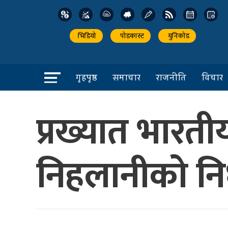
भिडियो
पोडकास्ट
युनिकोड
गृहपृष्ठ
समाचार
राजनीति
विचार
प्रख्यात भारती
निहलानीको न