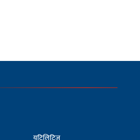
युटिलिटिज