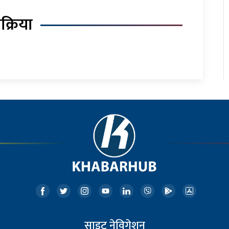
िक्रिया
साइट नेविगेशन