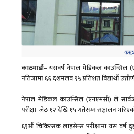
फाइल
काठमाडौं
– यसवर्ष नेपाल मेडिकल काउन्सिल (ए
नतिजामा ६६ दशमलव ९५ प्रतिशत विद्यार्थी उत्तीर
नेपाल मेडिकल काउन्सिल (एनएमसी) ले सार्वजन
परीक्षा जेठ १२ देखि १५ गतेसम्म सञ्चालन गरिए
६९औँ चिकित्सक लाइसेन्स परीक्षामा यस वर्ष दुई