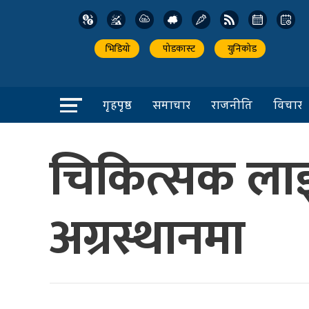
भिडियो
पोडकास्ट
युनिकोड
गृहपृष्ठ
समाचार
राजनीति
विचार
चिकित्सक लाइस
अग्रस्थानमा