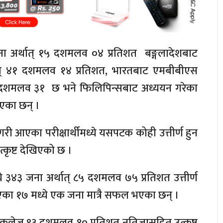
ा अर्थात् १५ दशमलव ०४ प्रतिशत बङ्गलादेशबाट
ात् ४१ दशमलव १४ प्रतिशत, भारतबाट एमबीबीएस
त ४२ दशमलव ३१ छ भने फिलिपिन्सबाट अध्ययन गरेका
भएका छन् ।
 गरी आएका परीक्षार्थीमध्ये यसपटक कोही उत्तीर्ण हुन
कृष्ट देखिएको छ ।
े ३४३ जना अर्थात् ८५ दशमलव ७५ प्रतिशत उत्तीर्ण
ा १७ मध्ये एक जना मात्रै सफल भएका छन् ।
लेज ९३ दशमलव १० प्रतिशत नतिजासहित उत्कृष्ट