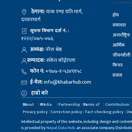
ठेगाना:
याक एण्ड यति मार्ग,
होम
दरवारमार्ग
समाचार
सूचना विभाग दर्ता नं. :
अन्तर्राष्ट्रिय
१२२२/०७५-०७६
आर्थिक
अध्यक्ष:
नरेश श्रेष्ठ
जीवनशैली
सम्पादक:
संकेत कोईराला
फिचर
फोन नं:
+९७७-१-५३४९१५८
प्रवास
ई-मेल:
info@khabarhub.com
हाम्रो बारे
About Us
Media Kit
Partnership
Terms of Us
Contribution
Privacy policy
Correction policy
Fact-checking policy
Ow
Intellectual property of this website, including design and conten
is provided by
Nepal Data Hub,
an associate company. Distribution