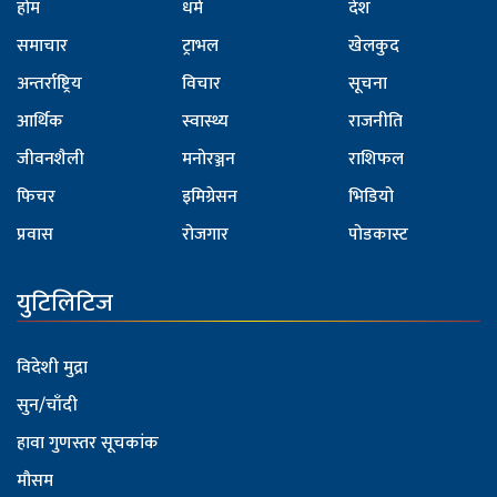
होम
धर्म
देश
समाचार
ट्राभल
खेलकुद
अन्तर्राष्ट्रिय
विचार
सूचना
आर्थिक
स्वास्थ्य
राजनीति
जीवनशैली
मनोरञ्जन
राशिफल
फिचर
इमिग्रेसन
भिडियो
प्रवास
रोजगार
पोडकास्ट
युटिलिटिज
विदेशी मुद्रा
सुन/चाँदी
हावा गुणस्तर सूचकांक
मौसम