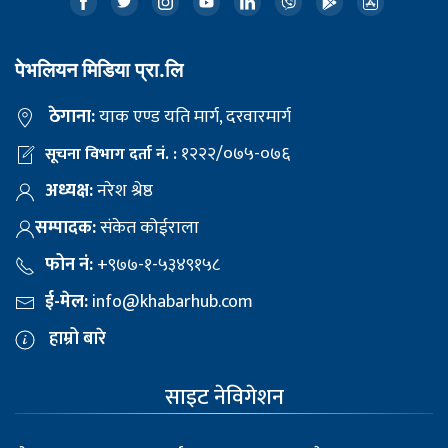
पेभलियन मिडिया प्रा.लि
ठेगाना:
याक एण्ड यति मार्ग, दरवारमार्ग
१२२२/०७५-०७६
सूचना विभाग दर्ता नं. :
अध्यक्ष:
नरेश श्रेष्ठ
सम्पादक:
संकेत कोईराला
फोन नं:
+९७७-१-५३४९१५८
ई-मेल:
info@khabarhub.com
हाम्रो बारे
साइट नेविगेशन