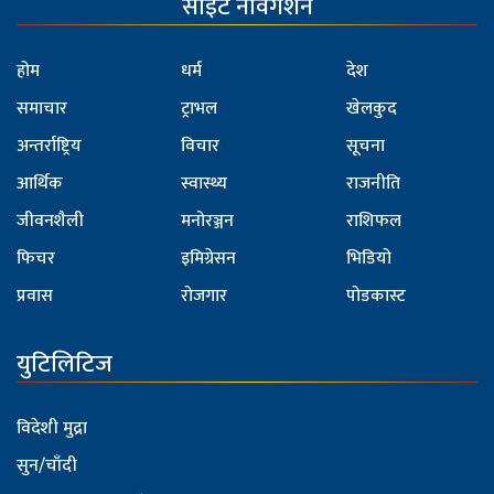
साइट नेविगेशन
होम
धर्म
देश
समाचार
ट्राभल
खेलकुद
अन्तर्राष्ट्रिय
विचार
सूचना
आर्थिक
स्वास्थ्य
राजनीति
जीवनशैली
मनोरञ्जन
राशिफल
फिचर
इमिग्रेसन
भिडियो
प्रवास
रोजगार
पोडकास्ट
युटिलिटिज
विदेशी मुद्रा
सुन/चाँदी