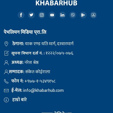
पेभलियन मिडिया प्रा.लि
ठेगाना:
याक एण्ड यति मार्ग, दरवारमार्ग
१२२२/०७५-०७६
सूचना विभाग दर्ता नं. :
अध्यक्ष:
नरेश श्रेष्ठ
सम्पादक:
संकेत कोईराला
फोन नं:
+९७७-१-५३४९१५८
ई-मेल:
info@khabarhub.com
हाम्रो बारे