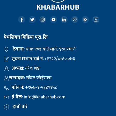
पेभलियन मिडिया प्रा.लि
ठेगाना:
याक एण्ड यति मार्ग, दरवारमार्ग
१२२२/०७५-०७६
सूचना विभाग दर्ता नं. :
अध्यक्ष:
नरेश श्रेष्ठ
सम्पादक:
संकेत कोईराला
फोन नं:
+९७७-१-५३४९१५८
ई-मेल:
info@khabarhub.com
हाम्रो बारे