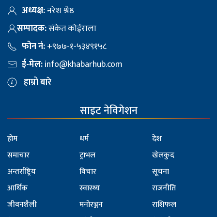
अध्यक्ष:
नरेश श्रेष्ठ
सम्पादक:
संकेत कोईराला
फोन नं:
+९७७-१-५३४९१५८
ई-मेल:
info@khabarhub.com
हाम्रो बारे
साइट नेविगेशन
होम
धर्म
देश
समाचार
ट्राभल
खेलकुद
अन्तर्राष्ट्रिय
विचार
सूचना
आर्थिक
स्वास्थ्य
राजनीति
जीवनशैली
मनोरञ्जन
राशिफल