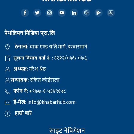
पेभलियन मिडिया प्रा.लि
ठेगाना:
याक एण्ड यति मार्ग, दरवारमार्ग
१२२२/०७५-०७६
सूचना विभाग दर्ता नं. :
अध्यक्ष:
नरेश श्रेष्ठ
सम्पादक:
संकेत कोईराला
फोन नं:
+९७७-१-५३४९१५८
ई-मेल:
info@khabarhub.com
हाम्रो बारे
साइट नेविगेशन