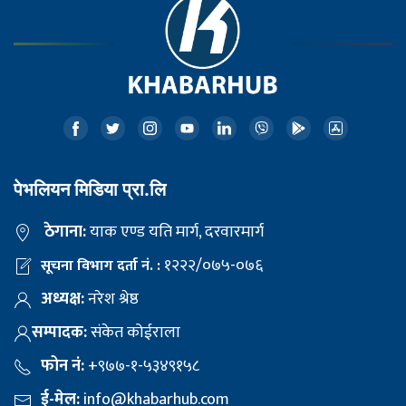
पेभलियन मिडिया प्रा.लि
ठेगाना:
याक एण्ड यति मार्ग, दरवारमार्ग
१२२२/०७५-०७६
सूचना विभाग दर्ता नं. :
अध्यक्ष:
नरेश श्रेष्ठ
सम्पादक:
संकेत कोईराला
फोन नं:
+९७७-१-५३४९१५८
ई-मेल:
info@khabarhub.com