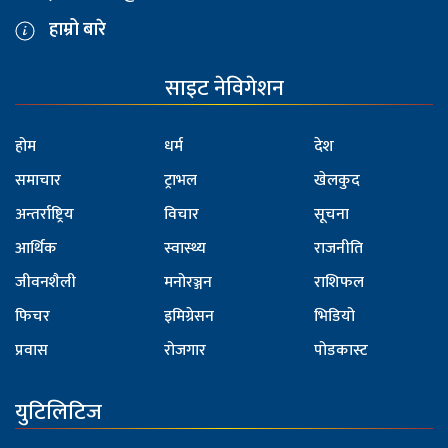
हाम्रो बारे
साइट नेविगेशन
होम
धर्म
देश
समाचार
ट्राभल
खेलकुद
अन्तर्राष्ट्रिय
विचार
सूचना
आर्थिक
स्वास्थ्य
राजनीति
जीवनशैली
मनोरञ्जन
राशिफल
फिचर
इमिग्रेसन
भिडियो
प्रवास
रोजगार
पोडकास्ट
युटिलिटिज