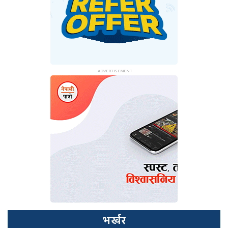
भर्खर