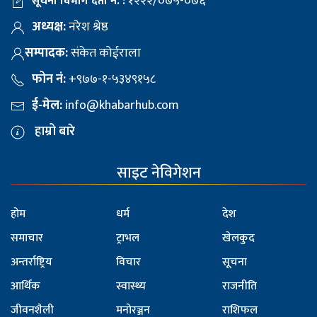
१२२२/०७५-०७६
सूचना विभाग दर्ता नं. :
अध्यक्ष:
नरेश श्रेष्ठ
सम्पादक:
संकेत कोईराला
फोन नं:
+९७७-१-५३४९१५८
ई-मेल:
info@khabarhub.com
हाम्रो बारे
साइट नेविगेशन
होम
धर्म
देश
समाचार
ट्राभल
खेलकुद
अन्तर्राष्ट्रिय
विचार
सूचना
आर्थिक
स्वास्थ्य
राजनीति
जीवनशैली
मनोरञ्जन
राशिफल