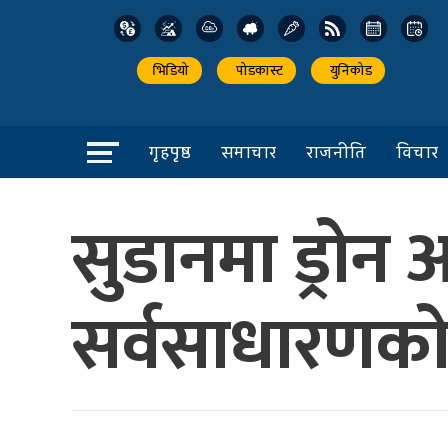
भिडियो
पोडकास्ट
युनिकोड
गृहपृष्ठ
समाचार
राजनीति
विचार
सुडानमा ड्रोन
सर्वसाधारणको म